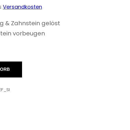
s
Versandkosten
 & Zahnstein gelöst
stein vorbeugen
KORB
F_SI