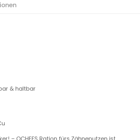
tionen
bar & haltbar
Cu
iker! – QCHEFS Ration fürs Zähneputzen ist