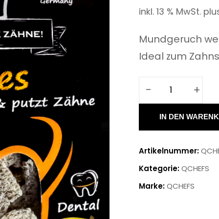
inkl. 13 % MwSt.
plu
Mundgeruch weg
Ideal zum Zahn
-
+
SIZZLES
Menge
IN DEN WAREN
Artikelnummer:
QCHE
Kategorie:
QCHEFS
Marke:
QCHEFS