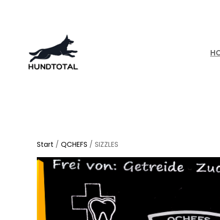
Zum
Inhalt
springen
H
Start
/
QCHEFS
/ SIZZLES