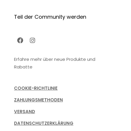
auf
auf
der
der
Teil der Community werden
Produktseite
Produktseite
gewählt
gewählt
werden
werden
Facebook
Instagram
Erfahre mehr über neue Produkte und
Rabatte
COOKIE-RICHTLINIE
ZAHLUNGSMETHODEN
VERSAND
DATENSCHUTZERKLÄRUNG