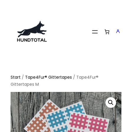
Zum
Inhalt
springen
Start
/
Tape4Fur® Gittertapes
/ Tape4Fur®
Gittertapes M