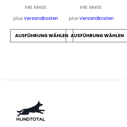
inkl. MwSt.
inkl. MwSt.
plus
Versandkosten
plus
Versandkosten
AUSFÜHRUNG WÄHLEN
AUSFÜHRUNG WÄHLEN
Dieses
Dieses
Produkt
Produkt
weist
weist
mehrere
mehrere
Varianten
Varianten
auf.
auf.
Die
Die
Optionen
Optionen
können
können