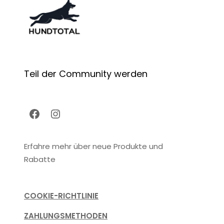
e
k
t
e
Teil der Community werden
Facebook
Instagram
Erfahre mehr über neue Produkte und
Rabatte
COOKIE-RICHTLINIE
ZAHLUNGSMETHODEN