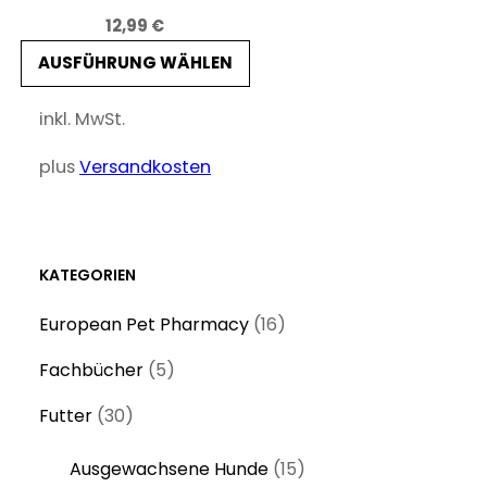
12,99
€
AUSFÜHRUNG WÄHLEN
inkl. MwSt.
plus
Versandkosten
KATEGORIEN
1
European Pet Pharmacy
16
6
5
Fachbücher
5
P
P
3
r
Futter
30
r
0
o
o
1
Ausgewachsene Hunde
15
P
d